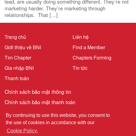
lead, are usually doing something different. They’re not
marketing harder. They’re marketing through
relationships. That […]
Trang chủ
Liên hệ
Giới thiệu về BNI
Find a Member
Tìm Chapter
Chapters Forming
Gia nhập BNI
Tin tức
Thanh toán
Chính sách bảo mật thông tin
Chính sách bảo mật thanh toán
Danh sách nhà cung cấp dịch vụ
By continuing to use this website, you consent to
the use of cookies in accordance with our
CÔNG TY TNHH BUSINESS CONNECTIONS Số
Cookie Policy.